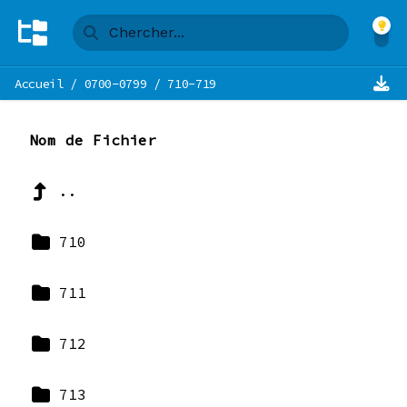
Accueil
/
0700-0799
/
710-719
Nom de Fichier
..
710
711
712
713