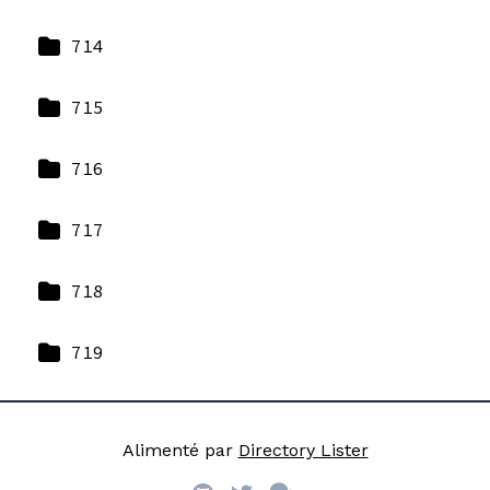
714
715
716
717
718
719
Alimenté par
Directory Lister