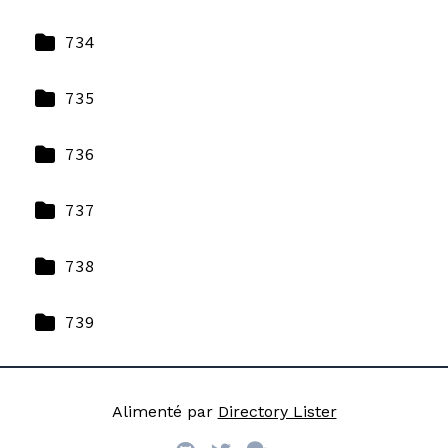
734
735
736
737
738
739
Alimenté par
Directory Lister