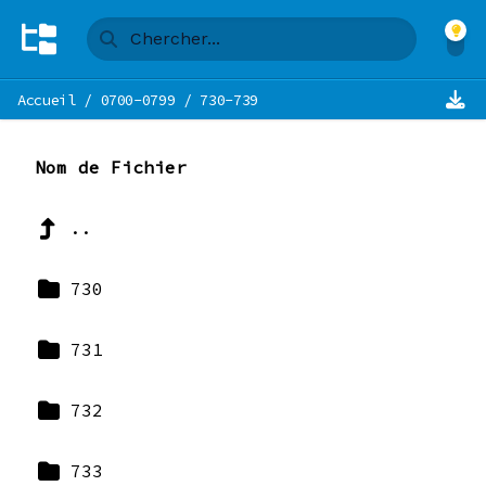
Accueil
/
0700-0799
/
730-739
Nom de Fichier
..
730
731
732
733