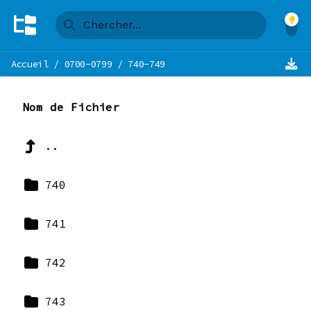
Accueil
/
0700-0799
/
740-749
Nom de Fichier
..
740
741
742
743