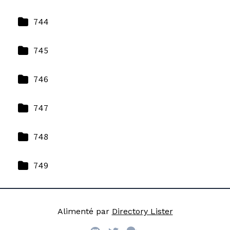
744
745
746
747
748
749
Alimenté par
Directory Lister