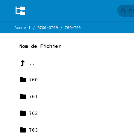
Accueil
/
0700-0799
/
760-769
Nom de Fichier
..
760
761
762
763