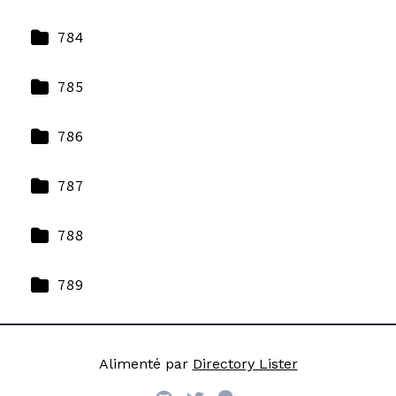
784
785
786
787
788
789
Alimenté par
Directory Lister