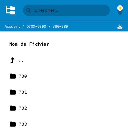
Accueil
/
0700-0799
/
780-789
Nom de Fichier
..
780
781
782
783