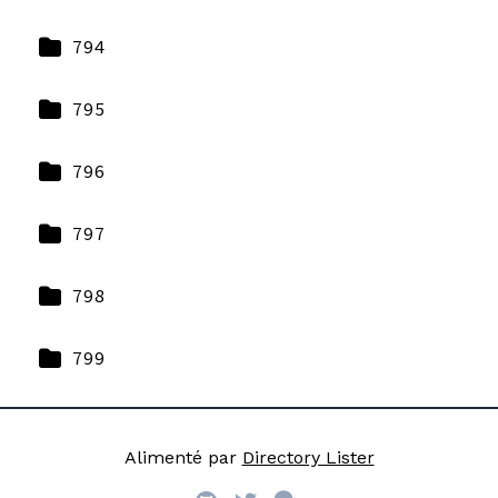
794
795
796
797
798
799
Alimenté par
Directory Lister