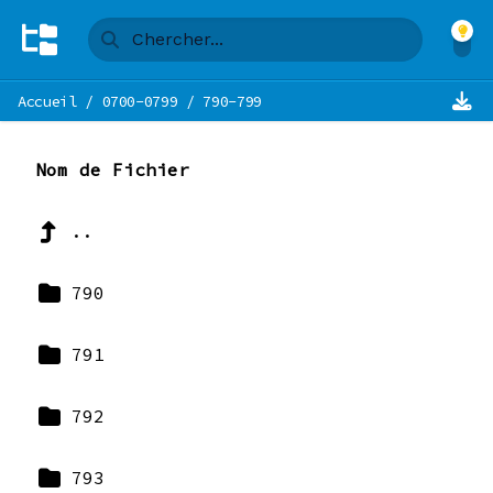
Accueil
/
0700-0799
/
790-799
Nom de Fichier
..
790
791
792
793