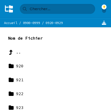
Accueil
/
0900-0999
/
0920-0929
Nom de Fichier
..
920
921
922
923