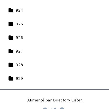
924
925
926
927
928
929
Alimenté par
Directory Lister