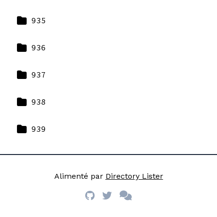
935
936
937
938
939
Alimenté par
Directory Lister