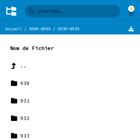
Accueil
/
0900-0999
/
0930-0939
Nom de Fichier
..
930
931
932
933