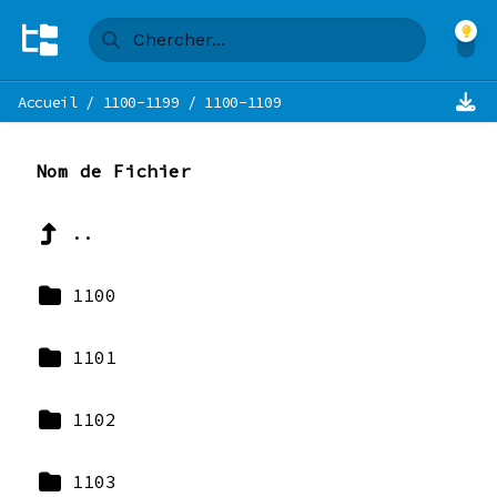
Accueil
/
1100-1199
/
1100-1109
Nom de Fichier
..
1100
1101
1102
1103