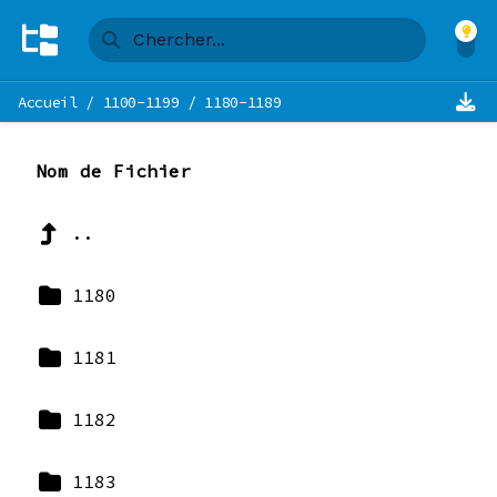
Accueil
/
1100-1199
/
1180-1189
Nom de Fichier
..
1180
1181
1182
1183