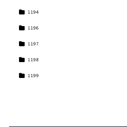
1194
1196
1197
1198
1199