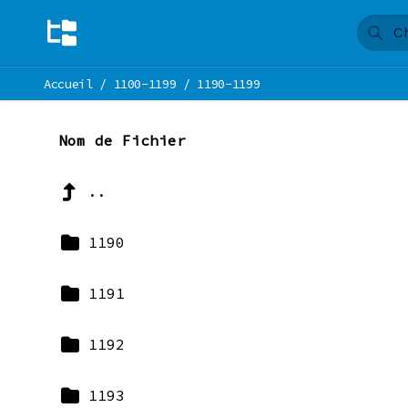
Accueil
/
1100-1199
/
1190-1199
Nom de Fichier
..
1190
1191
1192
1193