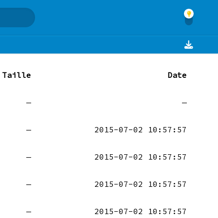
Taille
Date
—
—
—
2015-07-02 10:57:57
—
2015-07-02 10:57:57
—
2015-07-02 10:57:57
—
2015-07-02 10:57:57