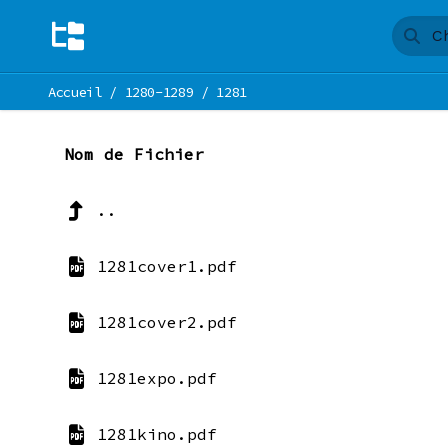
Accueil
/
1280-1289
/
1281
Nom de Fichier
..
1281cover1.pdf
1281cover2.pdf
1281expo.pdf
1281kino.pdf