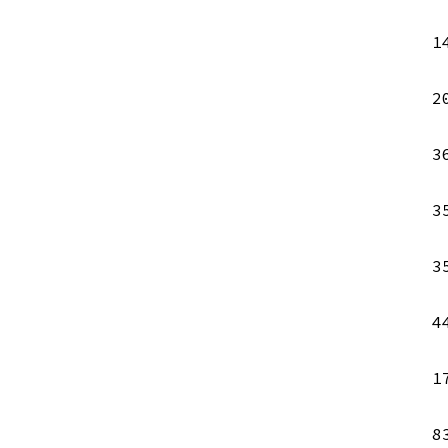
1
2
3
3
3
4
1
8