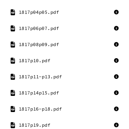
1817p04p05.pdf
1817p06p07.pdf
1817p08p09.pdf
1817p10.pdf
1817p11-p13.pdf
1817p14p15.pdf
1817p16-p18.pdf
1817p19.pdf