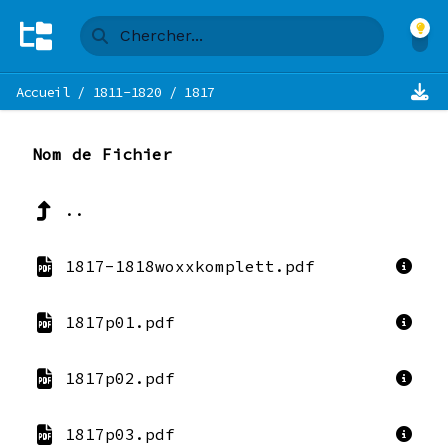
Accueil
/
1811-1820
/
1817
Nom de Fichier
..
1817-1818woxxkomplett.pdf
1817p01.pdf
1817p02.pdf
1817p03.pdf