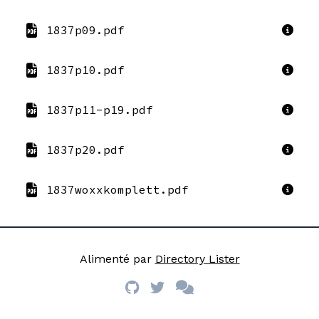
1837p09.pdf
1837p10.pdf
1837p11-p19.pdf
1837p20.pdf
1837woxxkomplett.pdf
Alimenté par
Directory Lister