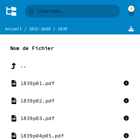
Accueil
/
1831-1840
/
1839
Nom de Fichier
..
1839p01.pdf
1839p02.pdf
1839p03.pdf
1839p04p05.pdf