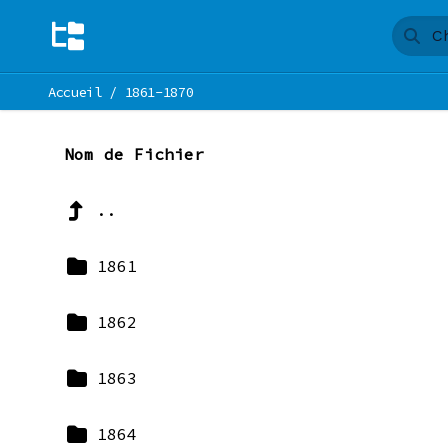
Accueil
/
1861-1870
Nom de Fichier
..
1861
1862
1863
1864