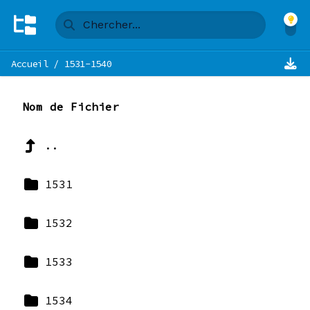
Accueil
/
1531-1540
Nom de Fichier
..
1531
1532
1533
1534