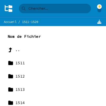
Accueil
/
1511-1520
Nom de Fichier
..
1511
1512
1513
1514