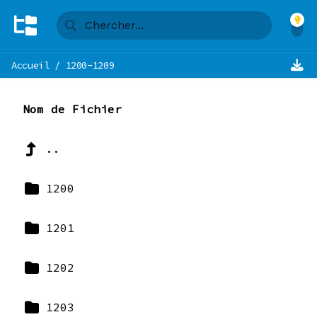
Accueil
/
1200-1209
Nom de Fichier
..
1200
1201
1202
1203